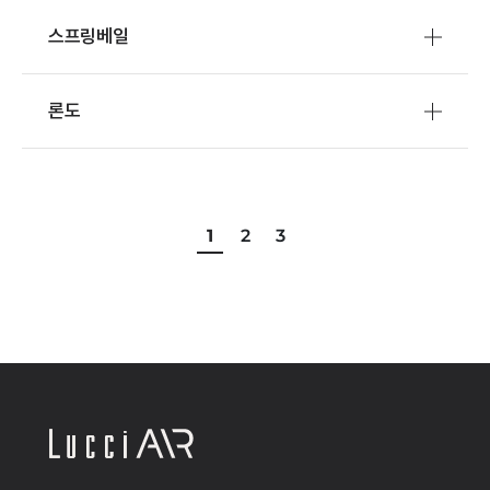
스프링베일
론도
1
2
3