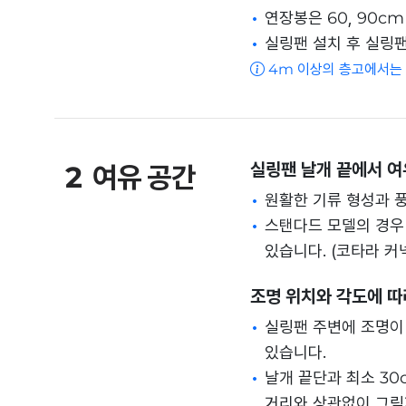
연장봉은 60, 90cm
실링팬 설치 후 실링팬
4m 이상의 층고에서는 설
실링팬 날개 끝에서 여
2
여유 공간
원활한 기류 형성과 
스탠다드 모델의 경우 
있습니다. (코타라 커
조명 위치와 각도에 따
실링팬 주변에 조명이
있습니다.
날개 끝단과 최소 30
거리와 상관없이 그림