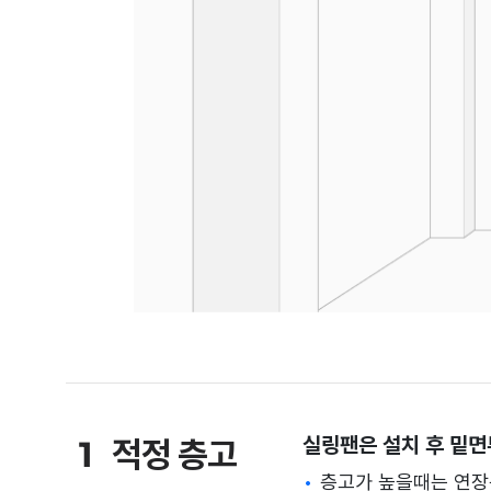
실링팬은 설치 후 밑면
1
적정 층고
층고가 높을때는 연장