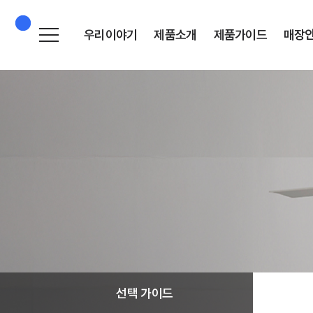
우리이야기
제품소개
제품가이드
매장
브랜드 소개
실링팬
선택 가이드
히스토리
악세서리
설치 가이드
브랜드 필름
설치사례
리모컨 동기화
새 소식
설치영상
A/S 가이드
선택 가이드